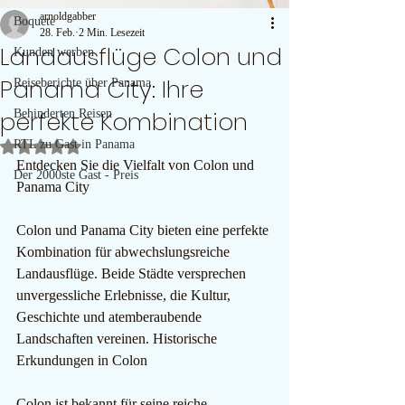
arnoldgabber
Boquete
28. Feb.
2 Min. Lesezeit
Landausflüge Colon und
Kunden werben
Panama City: Ihre
Reiseberichte über Panama
perfekte Kombination
Behinderten Reisen
RTL zu Gast in Panama
Mit NaN von 5 Sternen bewertet.
Entdecken Sie die Vielfalt von Colon und 
Der 2000ste Gast - Preis
Panama City
Colon und Panama City bieten eine perfekte 
Kombination für abwechslungsreiche 
Landausflüge. Beide Städte versprechen 
unvergessliche Erlebnisse, die Kultur, 
Geschichte und atemberaubende 
Landschaften vereinen. Historische 
Erkundungen in Colon
Colon ist bekannt für seine reiche 