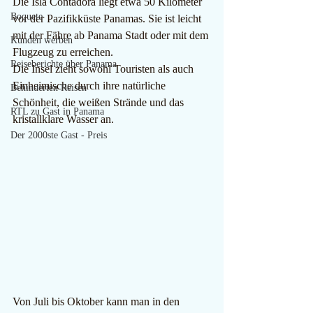
Die Isla Contadora liegt etwa 50 Kilometer 
Boquete
vor der Pazifikküste Panamas. Sie ist leicht 
mit der Fähre ab Panama Stadt oder mit dem 
Kunden werben
Flugzeug zu erreichen.
Reiseberichte über Panama
Die Insel zieht sowohl Touristen als auch 
Einheimische durch ihre natürliche 
Behinderten Reisen
Schönheit, die weißen Strände und das 
RTL zu Gast in Panama
kristallklare Wasser an.
Der 2000ste Gast - Preis
Von Juli bis Oktober kann man in den 