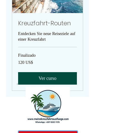
Kreuzfahrt-Routen
Entdecken Sie neue Reiseziele auf
einer Kreuzfahrt
Finalizado
120
120 US$
dólares
estadounidenses
Ver curso